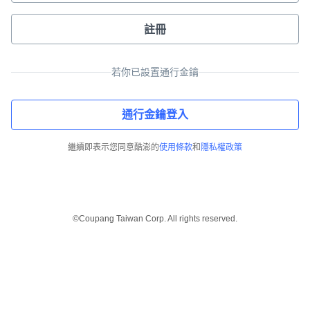
註冊
若你已設置通行金鑰
通行金鑰登入
繼續即表示您同意酷澎的
使用條款
和
隱私權政策
©Coupang Taiwan Corp. All rights reserved.