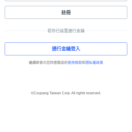
註冊
若你已設置通行金鑰
通行金鑰登入
繼續即表示您同意酷澎的
使用條款
和
隱私權政策
©Coupang Taiwan Corp. All rights reserved.