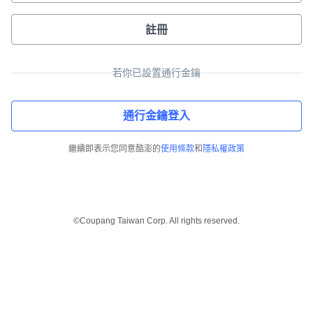
註冊
若你已設置通行金鑰
通行金鑰登入
繼續即表示您同意酷澎的
使用條款
和
隱私權政策
©Coupang Taiwan Corp. All rights reserved.