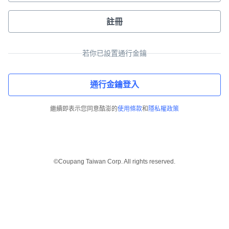
註冊
若你已設置通行金鑰
通行金鑰登入
繼續即表示您同意酷澎的
使用條款
和
隱私權政策
©Coupang Taiwan Corp. All rights reserved.