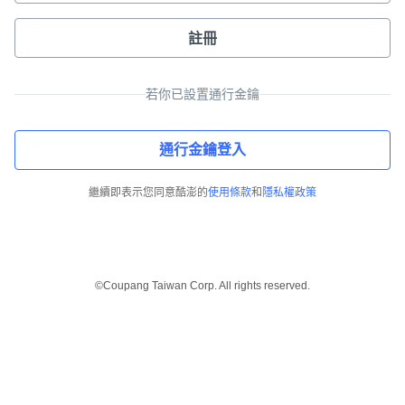
註冊
若你已設置通行金鑰
通行金鑰登入
繼續即表示您同意酷澎的
使用條款
和
隱私權政策
©Coupang Taiwan Corp. All rights reserved.