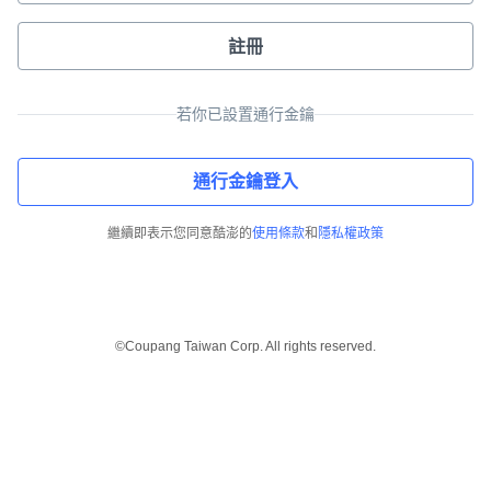
註冊
若你已設置通行金鑰
通行金鑰登入
繼續即表示您同意酷澎的
使用條款
和
隱私權政策
©Coupang Taiwan Corp. All rights reserved.