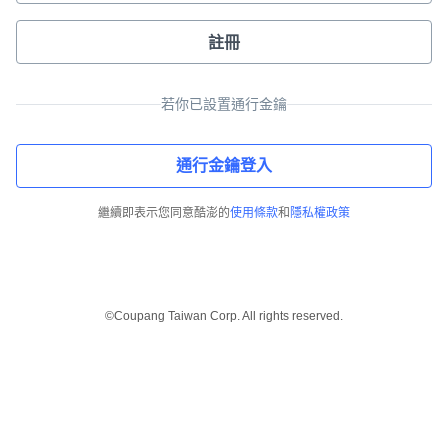
註冊
若你已設置通行金鑰
通行金鑰登入
繼續即表示您同意酷澎的
使用條款
和
隱私權政策
©Coupang Taiwan Corp. All rights reserved.