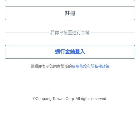
註冊
若你已設置通行金鑰
通行金鑰登入
繼續即表示您同意酷澎的
使用條款
和
隱私權政策
©Coupang Taiwan Corp. All rights reserved.