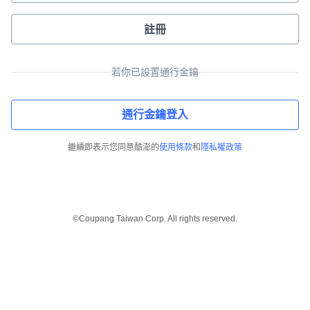
註冊
若你已設置通行金鑰
通行金鑰登入
繼續即表示您同意酷澎的
使用條款
和
隱私權政策
©Coupang Taiwan Corp. All rights reserved.