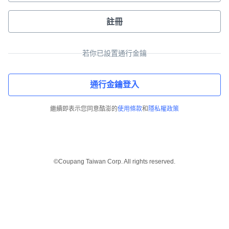
註冊
若你已設置通行金鑰
通行金鑰登入
繼續即表示您同意酷澎的
使用條款
和
隱私權政策
©Coupang Taiwan Corp. All rights reserved.