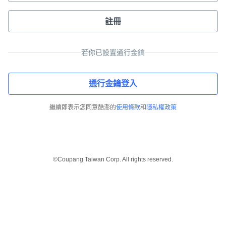
註冊
若你已設置通行金鑰
通行金鑰登入
繼續即表示您同意酷澎的
使用條款
和
隱私權政策
©Coupang Taiwan Corp. All rights reserved.