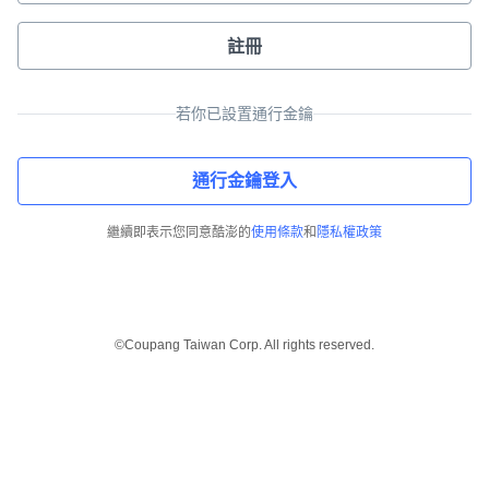
註冊
若你已設置通行金鑰
通行金鑰登入
繼續即表示您同意酷澎的
使用條款
和
隱私權政策
©Coupang Taiwan Corp. All rights reserved.