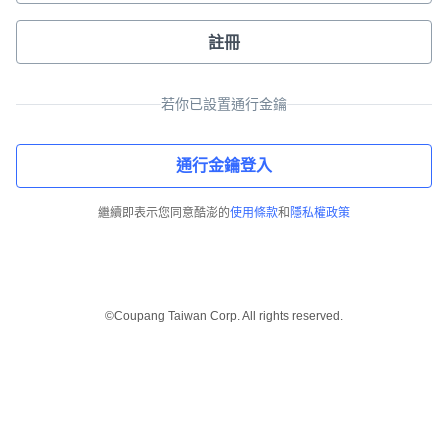
註冊
若你已設置通行金鑰
通行金鑰登入
繼續即表示您同意酷澎的
使用條款
和
隱私權政策
©Coupang Taiwan Corp. All rights reserved.