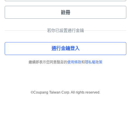
註冊
若你已設置通行金鑰
通行金鑰登入
繼續即表示您同意酷澎的
使用條款
和
隱私權政策
©Coupang Taiwan Corp. All rights reserved.