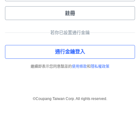
註冊
若你已設置通行金鑰
通行金鑰登入
繼續即表示您同意酷澎的
使用條款
和
隱私權政策
©Coupang Taiwan Corp. All rights reserved.