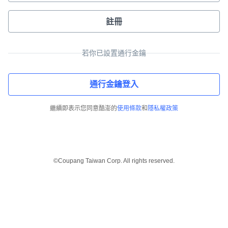
註冊
若你已設置通行金鑰
通行金鑰登入
繼續即表示您同意酷澎的
使用條款
和
隱私權政策
©Coupang Taiwan Corp. All rights reserved.